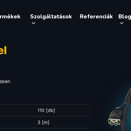
ermékek
Szolgáltatások
Referenciák
Blo
el
ésben
110 [db]
3 [m]