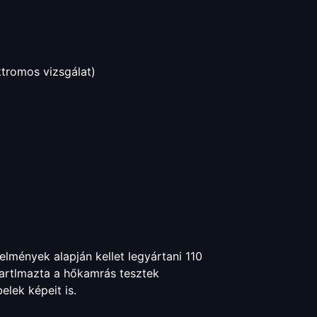
ktromos vizsgálat)
telmények alapján kellet legyártani 110
tartlmazta a hőkamrás tesztek
elek képeit is.