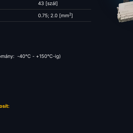
43 [szál]
2
0.75; 2.0 [mm
]
omány: -40°C - +150°C-ig)
osít: