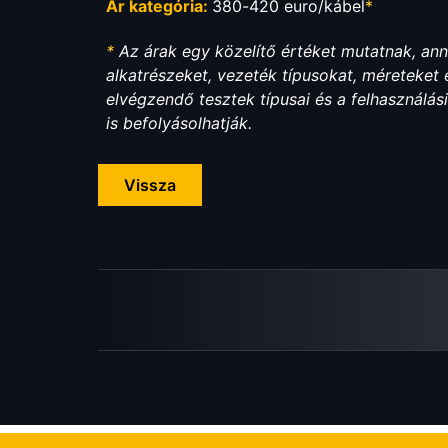
Ár kategória:
380-420 euro/kábel
*
*
Az árak egy közelítő értéket mutatnak, an
alkatrészeket, vezeték típusokat, méreteket
elvégzendő tesztek típusai és a felhasználá
is befolyásolhatják.
Vissza