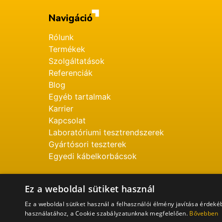
Navigáció
Rólunk
Termékek
Szolgáltatások
Referenciák
Blog
Egyéb tartalmak
Karrier
Kapcsolat
Laboratóriumi tesztrendszerek
Gyártósori teszterek
Egyedi kábelkorbácsok
Ez a weboldal sütiket használ
Ez a weboldal sütiket használ a felhasználói élmény javítása érdek
használatához, a Cookie szabályzatunknak megfelelően.
Bővebben