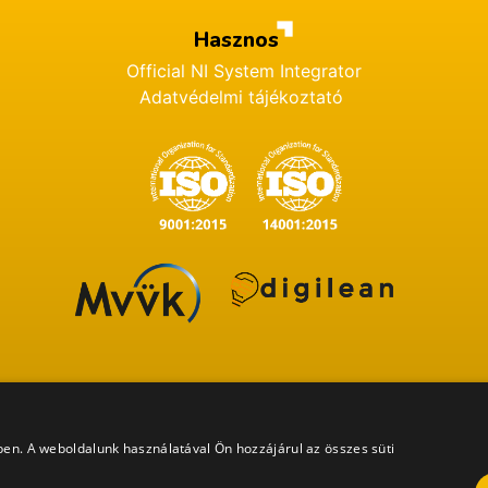
Hasznos
Official NI System Integrator
Adatvédelmi tájékoztató
ében. A weboldalunk használatával Ön hozzájárul az összes süti
Minden jog fenntartva ProDSP Technologies Zrt. 2024 ©