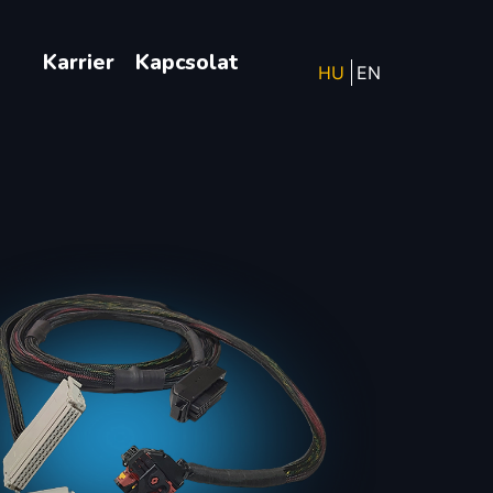
g
Karrier
Kapcsolat
HU
EN