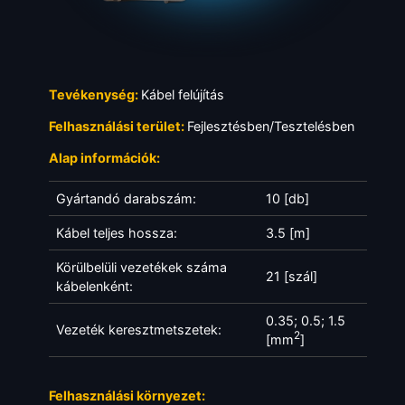
Tevékenység:
Kábel felújítás
Felhasználási terület:
Fejlesztésben/Tesztelésben
Alap információk:
Gyártandó darabszám:
10 [db]
Kábel teljes hossza:
3.5 [m]
Körülbelüli vezetékek száma
21 [szál]
kábelenként:
0.35; 0.5; 1.5
Vezeték keresztmetszetek:
2
[mm
]
Felhasználási környezet: