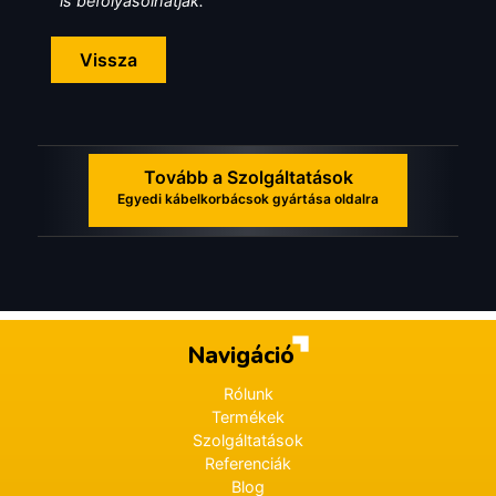
is befolyásolhatják.
Vissza
Tovább a Szolgáltatások
Egyedi kábelkorbácsok gyártása oldalra
Navigáció
Rólunk
Termékek
Szolgáltatások
Referenciák
Blog