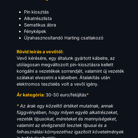
Pin kiosztás
Alkatrészlista
Sematikus ábra
Fényképek
Újrahasznosítandó Harting csatlakozó
Rövid leírás a vevőtől:
Vevő kérésére, egy általunk gyártott kábelre, az
utólagosan megváltozott pin-kiosztásra kellett
korigálni a vezetékek sorrendjét, valamint új vezeték
szálakat elvezetni a kábelben. Átalakítás után
elektromos tesztelés volt a vevői igény.
Ár kategória:
30-50 euro/felújítás
*
*
Az árak egy közelítő értéket mutatnak, annak
függvényében, hogy milyen egyéb alkatrészeket,
vezeték típusokat, méreteket és mennyiségeket,
valamint az elvégzendő tesztek típusai és a
felhasználási környezethez igazított követelmények