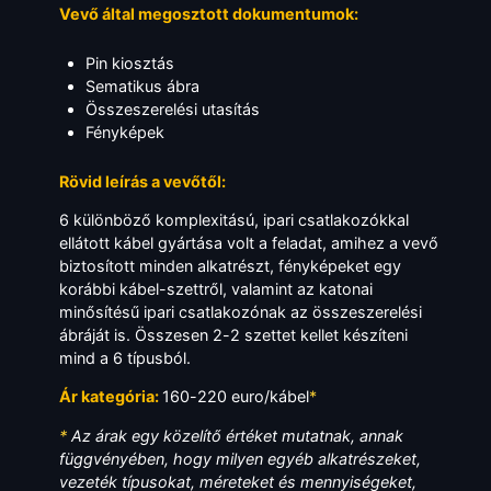
Vevő által megosztott dokumentumok:
Pin kiosztás
Sematikus ábra
Összeszerelési utasítás
Fényképek
Rövid leírás a vevőtől:
6 különböző komplexitású, ipari csatlakozókkal
ellátott kábel gyártása volt a feladat, amihez a vevő
biztosított minden alkatrészt, fényképeket egy
korábbi kábel-szettről, valamint az katonai
minősítésű ipari csatlakozónak az összeszerelési
ábráját is. Összesen 2-2 szettet kellet készíteni
mind a 6 típusból.
Ár kategória:
160-220 euro/kábel
*
*
Az árak egy közelítő értéket mutatnak, annak
függvényében, hogy milyen egyéb alkatrészeket,
vezeték típusokat, méreteket és mennyiségeket,