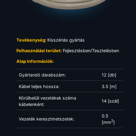
Tevékenység:
Kisszériás gyártás
Felhasználási terület:
Fejlesztésben/Tesztelésben
Alap információk:
Gyártandó darabszám:
12 [db]
Kábel teljes hossza:
3.5 [m]
Körülbelüli vezetékek száma
14 [szál]
kábelenként:
0.5
Vezeték keresztmetszetek:
2
[mm
]