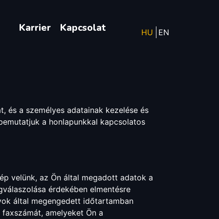
g
Karrier
Kapcsolat
HU
EN
t, és a személyes adatainak kezelése és
 bemutatjuk a honlapunkkal kapcsolatos
p velünk, az Ön által megadott adatok a
gválaszolása érdekében elmentésre
lyok által megengedett időtartamban
és faxszámát, amelyeket Ön a