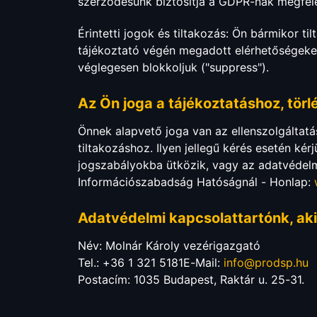
szerződésünk biztosítja a GDPR-nak megfele
Érintetti jogok és tiltakozás: Ön bármikor ti
tájékoztató végén megadott elérhetőségeken. 
véglegesen blokkoljuk ("suppress").
Az Ön joga a tájékoztatáshoz, törlé
Önnek alapvető joga van az ellenszolgáltatá
tiltakozáshoz. Ilyen jellegű kérés esetén ké
jogszabályokba ütközik, vagy az adatvédelmi
Információszabadság Hatóságnál - Honlap:
Adatvédelmi kapcsolattartónk, aki
Név: Molnár Károly vezérigazgató
Tel.: +36 1 321 5181E-Mail:
info@prodsp.hu
Postacím: 1035 Budapest, Raktár u. 25-31.