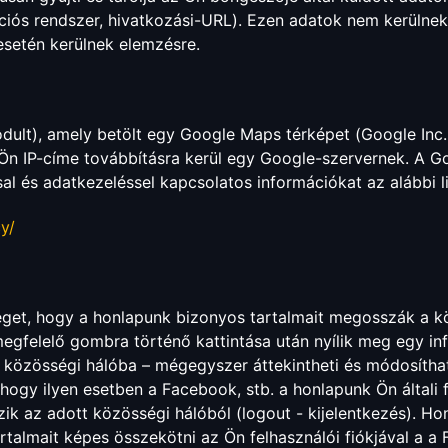
rációs rendszer, hivatkozási-URL). Ezen adatok nem kerüln
setén kerülnek elemzésre.
odult), amely betölt egy Google Maps térképet (Google Inc
n IP-címe továbbításra kerül egy Google-szervernek. A Go
al és adatkezeléssel kapcsolatos információkat az alábbi li
y/
éget, hogy a honlapunk bizonyos tartalmait megosszák a k
egfelelő gombra történő kattintása után nyílik meg egy inf
 közösségi hálóba – mégegyszer áttekintheti és módosítha
ogy ilyen esetben a Facebook, stb. a honlapunk Ön általi 
kezik az adott közösségi hálóból (logout - kijelentkezés). H
talmait képes összekötni az Ön felhasználói fiókjával a a