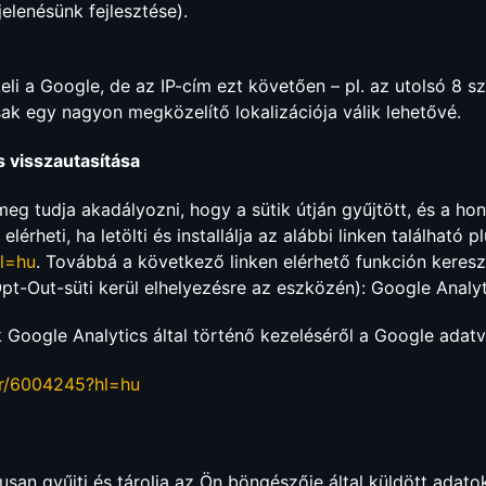
lenésünk fejlesztése).
eli a Google, de az IP-cím ezt követően – pl. az utolsó 8 s
sak egy nagyon megközelítő lokalizációja válik lehetővé.
s visszautasítása
meg tudja akadályozni, hogy a sütik útján gyűjtött, és a h
lérheti, ha letölti és installálja az alábbi linken található pl
hl=hu
. Továbbá a következő linken elérhető funkción keres
 Opt-Out-süti kerül elhelyezésre az eszközén): Google Analy
k Google Analytics által történő kezeléséről a Google adatv
er/6004245?hl=hu
usan gyűjti és tárolja az Ön böngészője által küldött adat