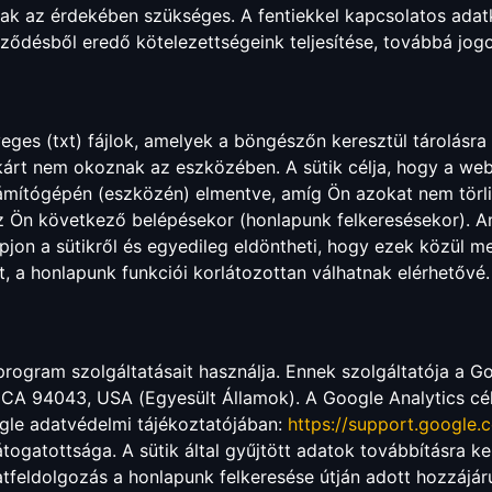
k az érdekében szükséges. A fentiekkel kapcsolatos adatk
erződésből eredő kötelezettségeink teljesítése, továbbá jo
veges (txt) fájlok, amelyek a böngészőn keresztül tárolásra
rt nem okoznak az eszközében. A sütik célja, hogy a webe
ámítógépén (eszközén) elmentve, amíg Ön azokat nem törli
z Ön következő belépésekor (honlapunk felkeresésekor). A
kapjon a sütikről és egyedileg eldöntheti, hogy ezek közül
t, a honlapunk funkciói korlátozottan válhatnak elérhetővé.
ogram szolgáltatásait használja. Ennek szolgáltatója a Go
A 94043, USA (Egyesült Államok). A Google Analytics célor
ogle adatvédelmi tájékoztatójában:
https://support.google
átogatottsága. A sütik által gyűjtött adatok továbbításra k
 adatfeldolgozás a honlapunk felkeresése útján adott hozzájá