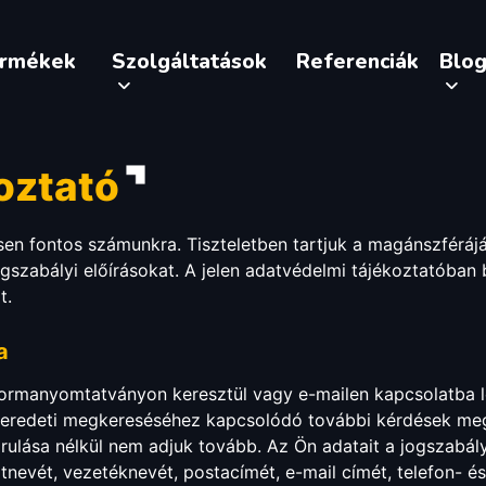
ermékek
Szolgáltatások
Referenciák
Blo
oztató
n fontos számunkra. Tiszteletben tartjuk a magánszférájá
gszabályi előírásokat. A jelen adatvédelmi tájékoztatóban
t.
a
ormanyomtatványon keresztül vagy e-mailen kapcsolatba lé
az eredeti megkereséséhez kapcsolódó további kérdések me
rulása nélkül nem adjuk tovább. Az Ön adatait a jogszabá
ztnevét, vezetéknevét, postacímét, e-mail címét, telefon- 