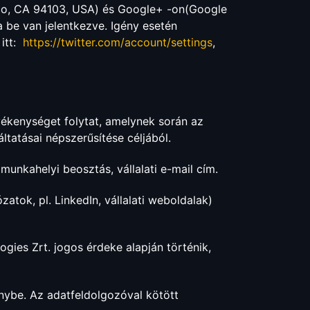
cisco, CA 94103, USA) és Google+ -on(Google
be van jelentkezve. Igény esetén
 itt:
https://twitter.com/account/settings
,
vékenységet folytat, amelynek során az
tatásai népszerűsítése céljából.
unkahelyi beosztás, vállalati e-mail cím.
atok, pl. LinkedIn, vállalati weboldalak)
gies Zrt. jogos érdeke alapján történik,
nybe. Az adatfeldolgozóval kötött