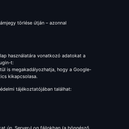
zámjegy törlése útján – azonnal
onlap használatára vonatkozó adatokat a
ugin-t:
ztül is megakadályozhatja, hogy a Google-
tics kikapcsolasa.
édelmi tájékoztatójában találhat:
okat ún. Server-Log fájlokban (a böngésző