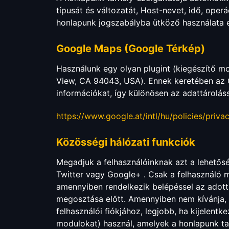
típusát és változatát, Host-nevet, idő, ope
honlapunk jogszabályba ütköző használata e
Google Maps (Google Térkép)
Használunk egy olyan plugint (kiegészítő m
View, CA 94043, USA). Ennek keretében az Ö
információkat, így különösen az adattároláss
https://www.google.at/intl/hu/policies/privac
Közösségi hálózati funkciók
Megadjuk a felhasználóinknak azt a lehetős
Twitter vagy Google+ . Csak a felhasználó m
amennyiben rendelkezik belépéssel az adott
megosztása előtt. Amennyiben nem kívánja, h
felhasználói fiókjához, legjobb, ha kijelent
modulokat) használ, amelyek a honlapunk tar