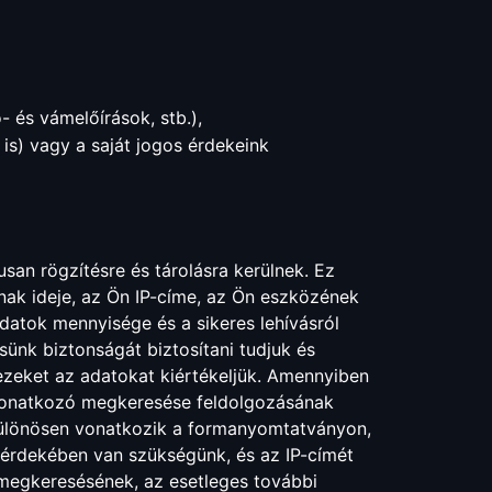
 és vámelőírások, stb.),
 is) vagy a saját jogos érdekeink
an rögzítésre és tárolásra kerülnek. Ez
ának ideje, az Ön IP-címe, az Ön eszközének
adatok mennyisége és a sikeres lehívásról
ésünk biztonságát biztosítani tudjuk és
ezeket az adatokat kiértékeljük. Amennyiben
 vonatkozó megkeresése feldolgozásának
 különösen vonatkozik a formanyomtatványon,
 érdekében van szükségünk, és az IP-címét
 megkeresésének, az esetleges további