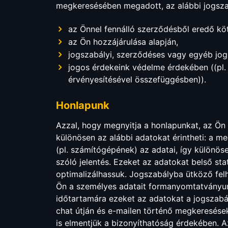
megkeresésében megadott, az alábbi jogszabá
az Önnel fennálló szerződésből eredő köt
az Ön hozzájárulása alapján,
jogszabályi, szerződéses vagy egyéb jogi
jogos érdekeink védelme érdekében ((pl. ü
érvényesítésével összefüggésben)).
Honlapunk
Azzal, hogy megnyitja a honlapunkat, az Ön 
különösen az alábbi adatokat érintheti: a me
(pl. számítógépének) az adatai, így különös
szóló jelentés. Ezeket az adatokat belső stat
optimalizálhassuk. Jogszabályba ütköző felh
Ön a személyes adatait formanyomtatványun
időtartamára ezeket az adatokat a jogszabá
chat útján és e-mailen történő megkeresése
is elmentjük a bizonyíthatóság érdekében. A