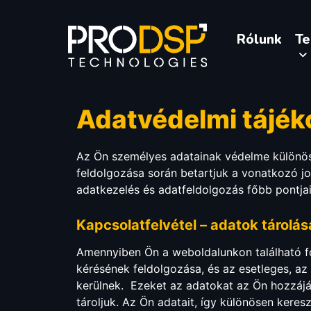
Rólunk
T
Adatvédelmi tájék
Az Ön személyes adatainak védelme különöse
feldolgozása során betartjuk a vonatkozó jo
adatkezelés és adatfeldolgozás főbb pontjai
Kapcsolatfelvétel – adatok tárolás
Amennyiben Ön a weboldalunkon található f
kérésének feldolgozása, és az esetleges, 
kerülnek. Ezeket az adatokat az Ön hozzájá
tároljuk. Az Ön adatait, így különösen keres