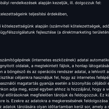
lyi rendelkezések alapján kezeljük, ill. dolgozzuk fel:
elezettségeink teljesítési érdekében,
 kötelezettségünk alapján (számviteli kötelezettségek, adó-
gyfélszolgálatunk fejlesztése (a direktmarketing területén
számítógépének (internetes eszközének) adatai automatikus
gnyitott oldalak, a megtekintett fájlok, a honlap látogatás
en a böngésző és az operációs rendszer adatai, a lehívott 
isztikai céljainkra használjuk fel, hogy az internetes fellép
asználói magatartás gyanúja esetén a bizonyítás céljából 
kon adja meg, ezzel egyben ahhoz is hozzájárul, hogy a
lyi előírásoknak megfelelően tároljuk és feldogozzuk. Ez
kre is. Ezekre az adatokra a megkeresésének feldolgozása
z adatok tárolására olyan időtartamban kerül sor, amely a