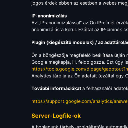
jogos érdek ebben az esetben a webes megje
IP-anonimizálás
Az „IP-anonimizálással“ az Ön IP-címét érzék
anonimizálásra kerül. Ezáltal az IP-címnek c
Plugin (kiegészítő modulok) / az adattárolá
Ön a böngészője megfelelő beállítása útján 
Google megkapja, ill. feldolgozza. Ezt úgy is e
https://tools.google.com/dlpage/gaoptout?
Analytics tárolja az Ön adatait (ezáltal egy
További információkat
a felhasználói adato
https://support.google.com/analytics/answ
Server-Logfile-ok
A honlapunk tárhely-szolgáltatója automatik