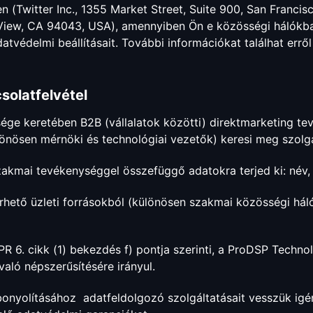
en (Twitter Inc., 1355 Market Street, Suite 900, San Fran
View, CA 94043, USA), amennyiben Ön e közösségi hálókba 
védelmi beállításait. További információkat találhat erről
solatfelvétel
ége keretében B2B (vállalatok közötti) direktmarketing te
önösen mérnöki és technológiai vezetők) keresi meg szolgál
zakmai tevékenységgel összefüggő adatokra terjed ki: név, m
hető üzleti forrásokból (különösen szakmai közösségi hálóz
 6. cikk (1) bekezdés f) pontja szerinti, a ProDSP Technolo
aló népszerűsítésére irányul.
onyolításához adatfeldolgozó szolgáltatásait vesszük igé