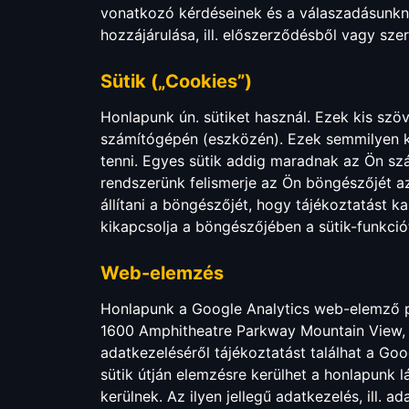
vonatkozó kérdéseinek és a válaszadásunkna
hozzájárulása, ill. előszerződésből vagy sz
Sütik („Cookies”)
Honlapunk ún. sütiket használ. Ezek kis szö
számítógépén (eszközén). Ezek semmilyen ká
tenni. Egyes sütik addig maradnak az Ön sz
rendszerünk felismerje az Ön böngészőjét a
állítani a böngészőjét, hogy tájékoztatást 
kikapcsolja a böngészőjében a sütik-funkció
Web-elemzés
Honlapunk a Google Analytics web-elemző pr
1600 Amphitheatre Parkway Mountain View, C
adatkezeléséről tájékoztatást találhat a Go
sütik útján elemzésre kerülhet a honlapunk l
kerülnek. Az ilyen jellegű adatkezelés, ill.