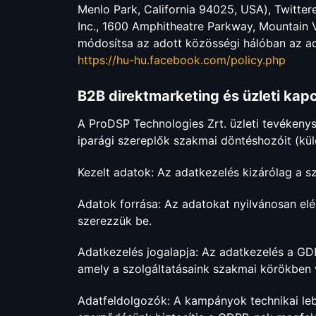
Menlo Park, California 94025, USA), Twitter
Inc., 1600 Amphitheatre Parkway, Mountain 
módosítsa az adott közösségi hálóban az adat
https://hu-hu.facebook.com/policy.php
B2B direktmarketing és üzleti kapc
A ProDSP Technologies Zrt. üzleti tevékenys
iparági szereplők szakmai döntéshozóit (kül
Kezelt adatok: Az adatkezelés kizárólag a s
Adatok forrása: Az adatokat nyilvánosan elér
szerezzük be.
Adatkezelés jogalapja: Az adatkezelés a GDPR
amely a szolgáltatásaink szakmai körökben v
Adatfeldolgozók: A kampányok technikai leb