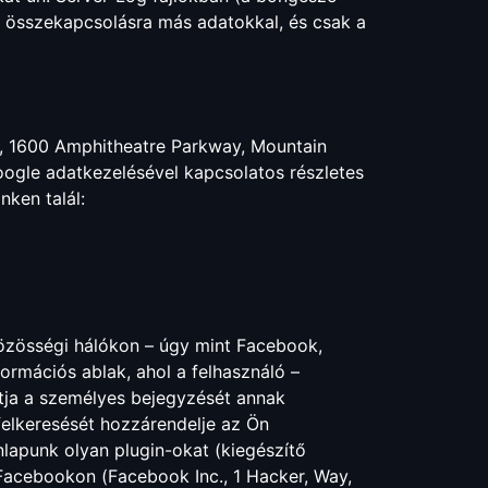
ek összekapcsolásra más adatokkal, és csak a
., 1600 Amphitheatre Parkway, Mountain
ogle adatkezelésével kapcsolatos részletes
nken talál:
özösségi hálókon – úgy mint Facebook,
ormációs ablak, ahol a felhasználó –
tja a személyes bejegyzését annak
felkeresését hozzárendelje az Ön
onlapunk olyan plugin-okat (kiegészítő
 Facebookon (Facebook Inc., 1 Hacker, Way,