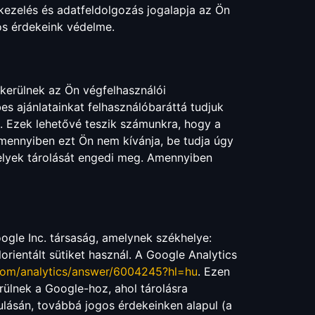
ezelés és adatfeldolgozás jogalapja az Ön
gos érdekeink védelme.
 kerülnek az Ön végfelhasználói
s ajánlatainkat felhasználóbaráttá tudjuk
. Ezek lehetővé teszik számunkra, hogy a
mennyiben ezt Ön nem kívánja, be tudja úgy
 melyek tárolását engedi meg. Amennyiben
ogle Inc. társaság, amelynek székhelye:
ientált sütiket használ. A Google Analytics
.com/analytics/answer/6004245?hl=hu
. Ezen
erülnek a Google-hoz, ahol tárolásra
rulásán, továbbá jogos érdekeinken alapul (a