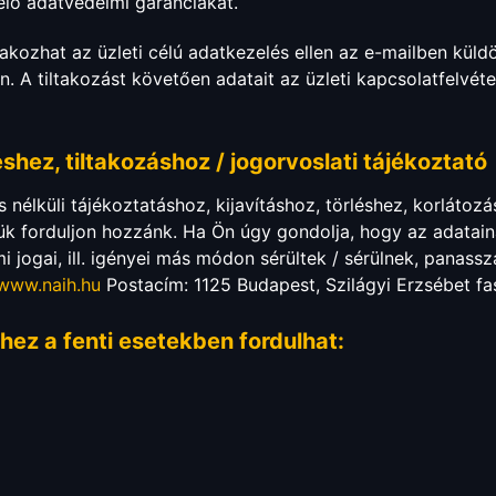
lő adatvédelmi garanciákat.
ltakozhat az üzleti célú adatkezelés ellen az e-mailben küldö
A tiltakozást követően adatait az üzleti kapcsolatfelvétel
shez, tiltakozáshoz / jogorvoslati tájékoztató
s nélküli tájékoztatáshoz, kijavításhoz, törléshez, korlát
rjük forduljon hozzánk. Ha Ön úgy gondolja, hogy az adatain
 jogai, ill. igényei más módon sérültek / sérülnek, panass
www.naih.hu
Postacím: 1125 Budapest, Szilágyi Erzsébet fa
hez a fenti esetekben fordulhat: