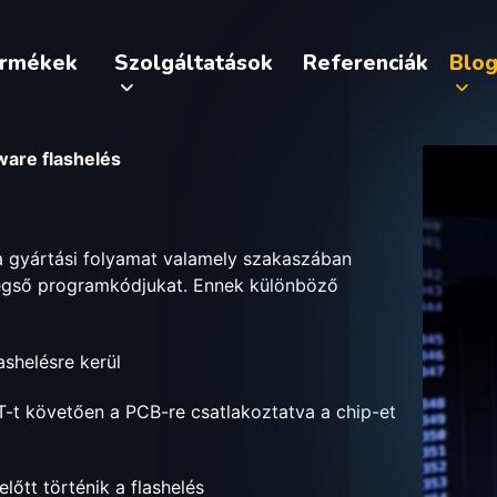
ermékek
Szolgáltatások
Referenciák
Blo
ware flashelés
a gyártási folyamat valamely szakaszában
égső programkódjukat. Ennek különböző
lashelésre kerül
CT-t követően a PCB-re csatlakoztatva a chip-et
előtt történik a flashelés