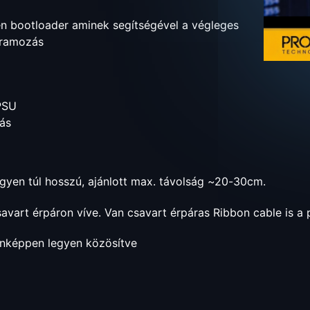
en bootloader aminek segítségével a végleges
gramozás
PSU
tás
gyen túl hosszú, ajánlott max. távolság ~20-30cm.
avart érpáron víve. Van csavart érpáras Ribbon cable is a 
enképpen legyen közösítve