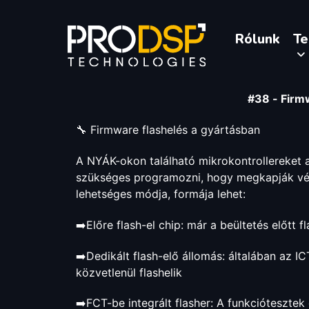
Rólunk
T
#38 - Firm
🔧 Firmware flashelés a gyártásban
A NYÁK-okon található mikrokontrollereket 
szükséges programozni, hogy megkapják v
lehetséges módja, formája lehet:
➡️Előre flash-el chip: már a beültetés előtt f
➡️Dedikált flash-elő állomás: általában az I
közvetlenül flashelik
➡️FCT-be integrált flasher: A funkciótesztek 