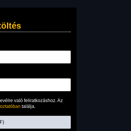
öltés
vélre való feliratkozáshoz. Az
koztatóban
találja.
F)