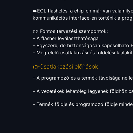
➡️EOL flashelés: a chip-en már van valamily
kommunikációs interface-en történik a pro
👉 Fontos tervezési szempontok:
– A flasher leválaszthatósága
– Egyszerű, de biztonságosan kapcsolható 
– Megfelelő csatlakozási és földelési kialakí
👉Csatlakozási előírások
– A programozó és a termék távolsága ne le
– A vezetékek lehetőleg legyenek földhöz cs
– Termék földje és programozó földje mind