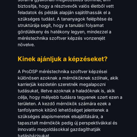
biztosítja, hogy a résztvevők valós életből vett
feladatok és példák alapján sajátíthassák el a
szükséges tudást. A tananyagok felépítése és
struktúrája segít, hogy a tanulási folyamat
gördülékeny és hatékony legyen, mindezzel a
méréstechnika szoftver képzés vonzerejét
növelve.
Kinek ajánljuk a képzéseket?
A ProDSP méréstechnika szoftver képzései
különösen azoknak a mérnököknek szólnak, akik
karrierjük kezdetén szeretnék megalapozni
tudásukat, illetve azoknak a haladóknak is, akik
célja, hogy mélyebb tudásra tegyenek szert ezen a
területen. A kezdő mérnökök számára ezek a
tanfolyamok kitűnő lehetőséget jelentenek a
szükséges alapismeretek elsajátítására, a
tapasztalt mérnökök pedig új perspektívákkal és
innovatív megoldásokkal gazdagíthatják
tudásbázisukat.