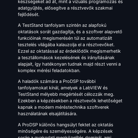
készségeket ad át, mint a vizuális programozás és
adatgyűjtés, elősegítve a résztvevők szakmai
fejlődését.
A TestStand tanfolyam szintén az alapfokú
oktatások sorát gazdagítja, és a szoftver alapvető
funkcióinak megismerésén túl az automatizált
tesztelés világába kalauzolja el a résztvevőket.
Ezzel az oktatással az érdeklődők megismerhetik
a tesztállomások kezelésének és irányításának
alapjait, így hatékonyan tudnak majd részt venni a
komplex mérési feladatokban.
A haladók számára a ProDSP további
tanfolyamokat kínál, amelyek a LabVIEW és
TestStand mélyebb megértését célozzák meg.
Ezekben a képzésekben a résztvevők lehetőséget
kapnak a modern méréstechnika szoftverek
használatának elsajátítására.
A ProDSP különös hangsúlyt fektet az oktatás
minőségére és személyességére. A képzések
során a gyakorlati megközelítés dominál, ami