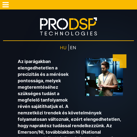
HU
EN
Az iparágakban
elengedhetetlen a
precizitás és a mérések
pontossága, melyek
megteremtéséhez
szükséges tudást a
megfelelő tanfolyamok
révén sajátíthatjuk el. A
nemzetközi trendek és követelmények
folyamatosan változnak, ezért elengedhetetlen,
hogy naprakész tudással rendelkezzünk. Az
Emerson/NI, továbbiakban NI (National