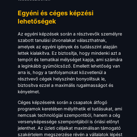
Egyéni és céges képzési
lehetőségek
Az egyéni képzések során a résztvevők személyre
szabott tanulási útvonalakat választhatnak,
amelyek az egyéni igények és tudásszint alapján
lettek kialakítva. Ez biztosítja, hogy mindenki azt a
tempót és tematikai mélységet kapja, ami számára
a leginkább gyümölcsöző. Emellett lehetőség van
arra is, hogy a tanfolyamokat közvetlenül a
résztvevő cégek helyszínén bonyolítsuk le,
biztosítva ezzel a maximális rugalmasságot és
kényelmet.
Céges képzéseink során a csapatok átfogó
programok keretében mélyíthetik el tudásukat, ami
nemcsak technológiai szempontból, hanem a cég
versenyképessége szempontjából is óriási előnyt
jelenthet. Az üzleti céljaikat maximálisan támogató
szakértelem megszerzése révén a vállalatok lépést