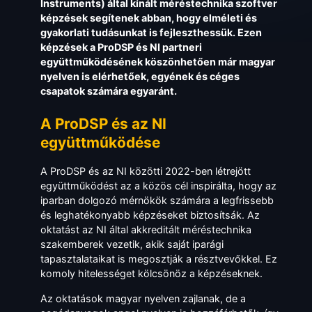
Instruments) által kínált méréstechnika szoftver
képzések segítenek abban, hogy elméleti és
gyakorlati tudásunkat is fejleszthessük. Ezen
képzések a ProDSP és NI partneri
együttműködésének köszönhetően már magyar
nyelven is elérhetőek, egyének és céges
csapatok számára egyaránt.
A ProDSP és az NI
együttműködése
A ProDSP és az NI közötti 2022-ben létrejött
együttműködést az a közös cél inspirálta, hogy az
iparban dolgozó mérnökök számára a legfrissebb
és leghatékonyabb képzéseket biztosítsák. Az
oktatást az NI által akkreditált méréstechnika
szakemberek vezetik, akik saját iparági
tapasztalataikat is megosztják a résztvevőkkel. Ez
komoly hitelességet kölcsönöz a képzéseknek.
Az oktatások magyar nyelven zajlanak, de a