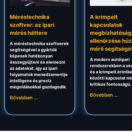
Méréstechnika
A krimpelt
szoftver: az ipari
kapcsolatok
mérés háttere
megbízhatóság
ellenőrzése hú
A méréstechnika szoftverek
mérő segítségé
segítségével a gyártók
képesek hatékonyan
A modern autóipari
összegyűjteni és elemezni
rendszerekben a ve
az adatokat, így az ipari
és a krimpelt érintk
folyamatok menedzsmentje
közötti kapcsolat m
intelligens és precíz
kritikus fontosságú.
megoldásokkal gazdagodik.
Bővebben …
Bővebben …