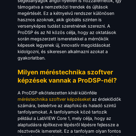
segédanyagok angol nyelven is hozzáférhetők, így
támogatva a nemzetközi trendek és újítások
megértését. Ez a kétnyelvű rendszer különösen
hasznos azoknak, akik globális szinten is
versenyképes tudást szeretnének szerezni. A
ProDSP és az NI közös célja, hogy az oktatások
során megszerzett ismeretekkel a mérnökök
képesek legyenek új, innovatív megoldásokat
kidolgozni, és sikeresen alkalmazni azokat a
gyakorlatban.
Milyen méréstechnika szoftver
képzések vannak a ProDSP-nél?
A ProDSP elkötelezetten kínál különféle
méréstechnika
szoftver
képzéseket
az érdeklődők
számára, beleértve az alapfokú és haladó szintű
tanfolyamokat. A tanfolyamok közé tartozik
például a LabVIEW Core 1, mely célja, hogy az
alaptudásra építkezve lépésről lépésre fejlessze a
résztvevők ismereteit. Ez a tanfolyam olyan fontos