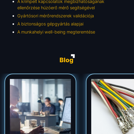
A krimpelt kapcsolatok megbízhatóságának
ellenőrzése húzóerő mérő segítségével
Gyártósori mérőrendszerek validációja
A biztonságos gépgyártás alapjai
A munkahelyi well-being megteremtése
Blog