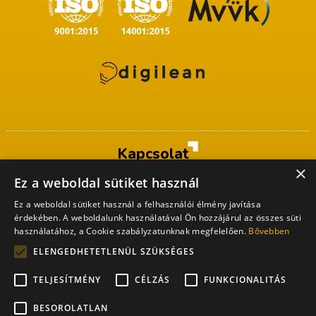
Kapcsolat
×
ProDSP Technologies Zrt.
Ez a weboldal sütiket használ
1035 Raktár u. 25-31.
Budapest, Hungary
Ez a weboldal sütiket használ a felhasználói élmény javítása
+36 1 321 5181
érdekében. A weboldalunk használatával Ön hozzájárul az összes süti
info@prodsp.hu
használatához, a Cookie szabályzatunknak megfelelően.
Bővebben
ELENGEDHETETLENÜL SZÜKSÉGES
TELJESÍTMÉNY
CÉLZÁS
FUNKCIONALITÁS
Minden jog fenntartva ProDSP Technologies Zrt. 2024
BESOROLATLAN